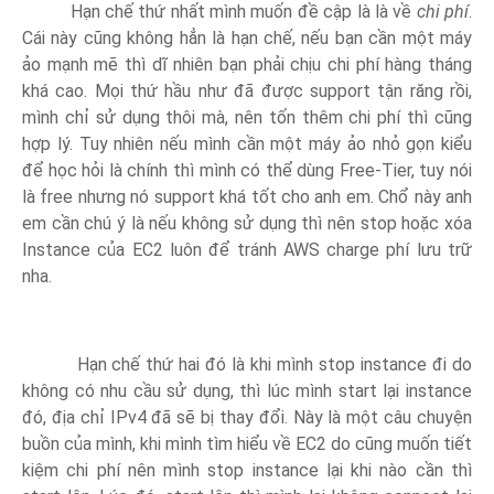
Hạn chế thứ nhất mình muốn đề cập là là về
chi phí
.
Cái này cũng không hẳn là hạn chế, nếu bạn cần một máy
ảo mạnh mẽ thì dĩ nhiên bạn phải chịu chi phí hàng tháng
khá cao. Mọi thứ hầu như đã được support tận răng rồi,
mình chỉ sử dụng thôi mà, nên tốn thêm chi phí thì cũng
hợp lý. Tuy nhiên nếu mình cần một máy ảo nhỏ gọn kiểu
để học hỏi là chính thì mình có thể dùng Free-Tier, tuy nói
là free nhưng nó support khá tốt cho anh em. Chổ này anh
em cần chú ý là nếu không sử dụng thì nên stop hoặc xóa
Instance của EC2 luôn để tránh AWS charge phí lưu trữ
nha.
Hạn chế thứ hai đó là khi mình stop instance đi do
không có nhu cầu sử dụng, thì lúc mình start lại instance
đó, địa chỉ IPv4 đã sẽ bị thay đổi. Này là một câu chuyện
buồn của mình, khi mình tìm hiểu về EC2 do cũng muốn tiết
kiệm chi phí nên mình stop instance lại khi nào cần thì