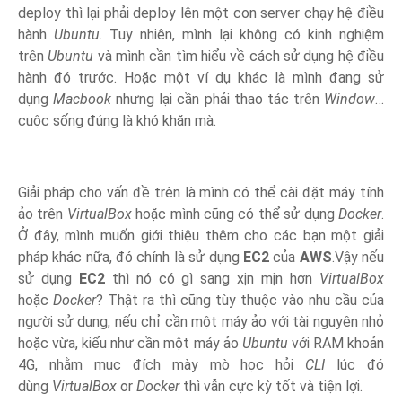
deploy thì lại phải deploy lên một con server chạy hệ điều
hành
Ubuntu
. Tuy nhiên, mình lại không có kinh nghiệm
trên
Ubuntu
và mình cần tìm hiểu về cách sử dụng hệ điều
hành đó trước. Hoặc một ví dụ khác là mình đang sử
dụng
Macbook
nhưng lại cần phải thao tác trên
Window
…
cuộc sống đúng là khó khăn mà.
Giải pháp cho vấn đề trên là mình có thể cài đặt máy tính
ảo trên
VirtualBox
hoặc mình cũng có thể sử dụng
Docker
.
Ở đây, mình muốn giới thiệu thêm cho các bạn một giải
pháp khác nữa, đó chính là sử dụng
EC2
của
AWS
.Vậy nếu
sử dụng
EC2
thì nó có gì sang xịn mịn hơn
VirtualBox
hoặc
Docker
? Thật ra thì cũng tùy thuộc vào nhu cầu của
người sử dụng, nếu chỉ cần một máy ảo với tài nguyên nhỏ
hoặc vừa, kiểu như cần một máy ảo
Ubuntu
với RAM khoản
4G, nhằm mục đích mày mò học hỏi
CLI
lúc đó
dùng
VirtualBox
or
Docker
thì vẫn cực kỳ tốt và tiện lợi.