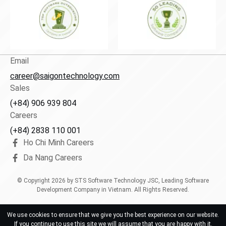
Email
career@saigontechnology.com
Sales
(+84) 906 939 804
Careers
(+84) 2838 110 001
Ho Chi Minh Careers
Da Nang Careers
© Copyright
2026
by STS Software Technology JSC, Leading Software
Development Company in Vietnam. All Rights Reserved.
We use cookies to ensure that we give you the best experience on our website.
If you continue to use this site we will assume that you are happy with it.