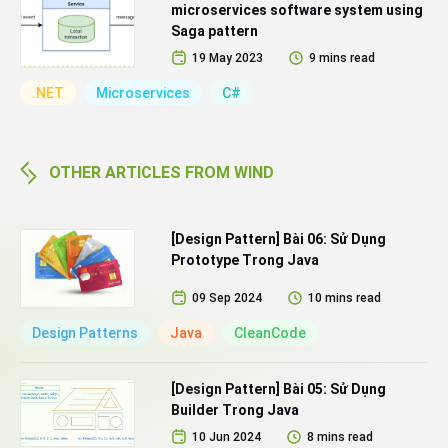
microservices software system using
Saga pattern
19 May 2023
9 mins read
.NET
Microservices
C#
OTHER ARTICLES FROM WIND
[Design Pattern] Bài 06: Sử Dụng
Prototype Trong Java
09 Sep 2024
10 mins read
Design Patterns
Java
CleanCode
[Design Pattern] Bài 05: Sử Dụng
Builder Trong Java
10 Jun 2024
8 mins read