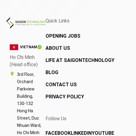
Quick Links
OPENING JOBS
VIETNAM
ABOUT US
Ho Chi Minh
LIFE AT SAIGONTECHNOLOGY
(Head office)
BLOG
3rd Floor,
Orchard
CONTACT US
Parkview
Building,
PRIVACY POLICY
130-132
Hong Ha
Street, Duc
Follow Us
Nhuan Ward,
Ho Chi Minh
FACEBOOK
LINKEDIN
YOUTUBE