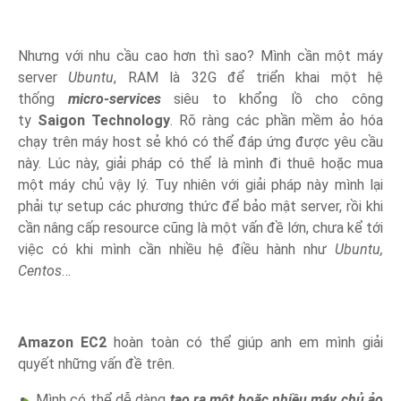
Nhưng với nhu cầu cao hơn thì sao? Mình cần một máy
server
Ubuntu
, RAM là 32G để triển khai một hệ
thống
micro-services
siêu to khổng lồ cho công
ty
Saigon Technology
. Rõ ràng các phần mềm ảo hóa
chạy trên máy host sẻ khó có thể đáp ứng được yêu cầu
này. Lúc này, giải pháp có thể là mình đi thuê hoặc mua
một máy chủ vậy lý. Tuy nhiên với giải pháp này mình lại
phải tự setup các phương thức để bảo mật server, rồi khi
cần nâng cấp resource cũng là một vấn đề lớn, chưa kể tới
việc có khi mình cần nhiều hệ điều hành như
Ubuntu,
Centos
…
Amazon EC2
hoàn toàn có thể giúp anh em mình giải
quyết những vấn đề trên.
Mình có thể dễ dàng
tạo ra một hoặc nhiều máy chủ ảo