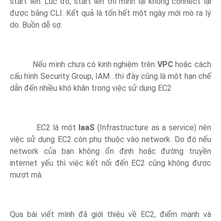
start lên. Lúc đó, start lên thì mình lại không connect lại
được bằng CLI. Kết quả là tốn hết một ngày mới mò ra lý
do. Buồn dễ sợ.
Nếu mình chưa có kinh nghiệm trên
VPC
hoặc cách
cấu hình Security Group, IAM…thì đây cũng là một hạn chế
dẫn đến nhiều khó khăn trong việc sử dụng EC2
EC2 là một
IaaS
(Infrastructure as a service) nên
việc sử dụng EC2 còn phụ thuộc vào network. Do đó nếu
network của bạn không ổn định hoặc đường truyền
internet yếu thì việc kết nối đến EC2 cũng không được
mượt mà.
Qua bài viết mình đã giới thiệu về EC2, điểm mạnh và