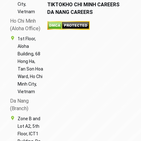
City,
TIKTOK
HO CHI MINH CAREERS
Vietnam
DA NANG CAREERS
Ho Chi Minh
(Aloha Office)
1st Floor,
Aloha
Building, 68
Hong Ha,
Tan Son Hoa
Ward, Ho Chi
Minh City,
Vietnam
Da Nang
(Branch)
Zone B and
Lot A2, 5th
Floor, ICT1