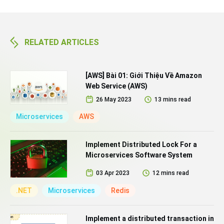
RELATED ARTICLES
[AWS] Bài 01: Giới Thiệu Về Amazon
Web Service (AWS)
26 May 2023
13 mins read
Microservices
AWS
Implement Distributed Lock For a
Microservices Software System
03 Apr 2023
12 mins read
.NET
Microservices
Redis
Implement a distributed transaction in