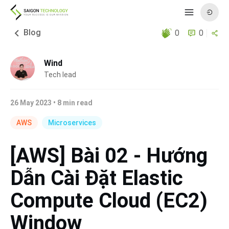
Blog
0
0
Wind
Tech lead
26 May 2023
•
8
min read
AWS
Microservices
[AWS] Bài 02 - Hướng
Dẫn Cài Đặt Elastic
Compute Cloud (EC2)
Window