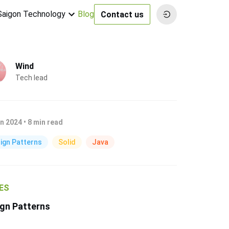
 Saigon Technology
Blog
Contact us
Wind
Tech lead
n 2024
•
8
min read
ign Patterns
Solid
Java
ES
gn Patterns