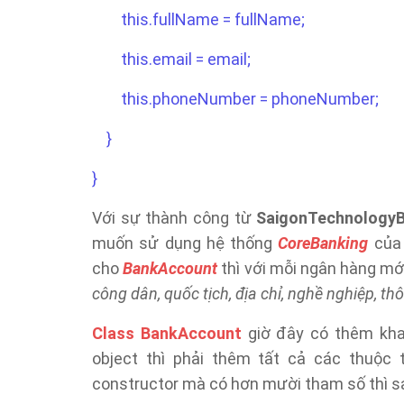
this.fullName = fullName;
this.email = email;
this.phoneNumber = phoneNumber;
}
}
Với sự thành công từ
SaigonTechnology
muốn sử dụng hệ thống
CoreBanking
của 
cho
BankAccount
thì với mỗi ngân hàng mới
công dân, quốc tịch, địa chỉ, nghề nghiệp, th
Class BankAccount
giờ đây có thêm kha
object thì phải thêm tất cả các thuộc
constructor mà có hơn mười tham số thì s