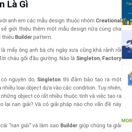
n Là Gì
u với anh em các mẫu design thuộc nhóm
Creational
 sẽ giới thiệu thêm một mẫu design nữa cùng cha
i thiệu
Builder
pattern.
 là mấy ông anh bà chị ngày xưa cũng khá rảnh rỗi
đời cháu gối đầu giường. Nào là
Singleton
,
Factory
g có nguyên do,
Singleton
thì đảm bảo tạo ra một
a nhiều loại object dựa vào các condition. Tuy nhiên,
những object có rất nhiều thuộc tính và việc tạo ra
ao lại nan giải? Và có giải pháp nào cho vấn đề này
MORE
 cái
“nan giải”
và làm sao
Builder
giúp chúng ta giải