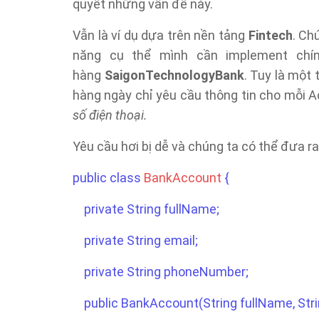
quyết những vấn đề này.
Vẫn là ví dụ dựa trên nền tảng
Fintech
. Ch
năng cụ thể mình cần implement chí
hàng
SaigonTechnologyBank
. Tuy là một
hàng ngày chỉ yêu cầu thông tin cho mỗi 
số điện thoại.
Yêu cầu hơi bị dễ và chúng ta có thể đưa ra
public class
BankAccount
{
private String fullName;
private String email;
private String phoneNumber;
public BankAccount(String fullName, Stri