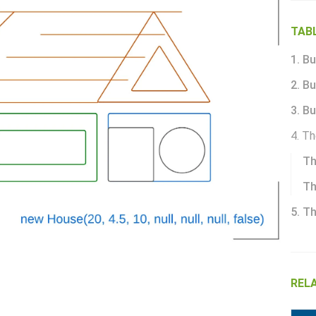
TAB
1. Bu
2. B
3. B
4. T
Th
Th
5. T
REL