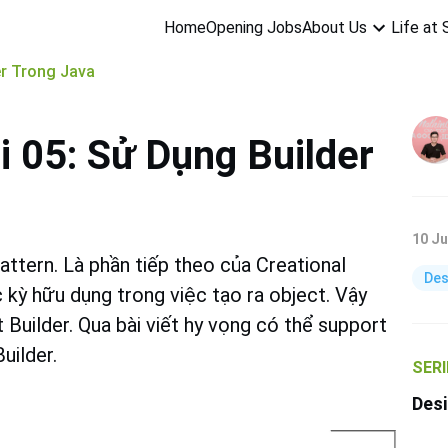
About Us
Life at
Home
Opening Jobs
er Trong Java
i 05: Sử Dụng Builder
10 Ju
attern. Là phần tiếp theo của Creational
Des
 kỳ hữu dụng trong việc tạo ra object. Vậy
 Builder. Qua bài viết hy vọng có thể support
uilder.
SERI
Desi