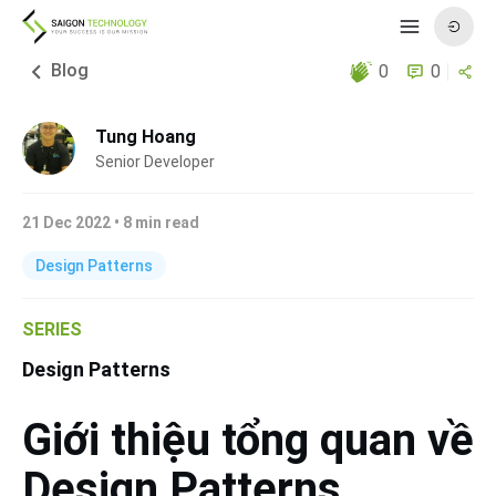
Blog
0
0
Tung Hoang
Senior Developer
21 Dec 2022
•
8
min read
Design Patterns
SERIES
Design Patterns
Giới thiệu tổng quan về
Design Patterns