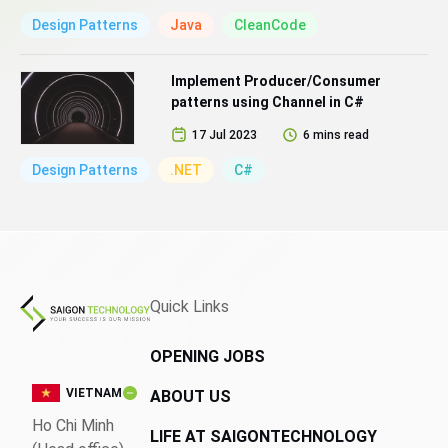
Design Patterns
Java
CleanCode
Implement Producer/Consumer
patterns using Channel in C#
17 Jul 2023
6 mins read
Design Patterns
.NET
C#
Quick Links
OPENING JOBS
VIETNAM
ABOUT US
Ho Chi Minh
LIFE AT SAIGONTECHNOLOGY