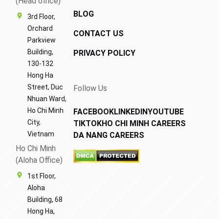
(Head office)
BLOG
3rd Floor,
Orchard
CONTACT US
Parkview
Building,
PRIVACY POLICY
130-132
Hong Ha
Street, Duc
Follow Us
Nhuan Ward,
Ho Chi Minh
FACEBOOK
LINKEDIN
YOUTUBE
City,
TIKTOK
HO CHI MINH CAREERS
Vietnam
DA NANG CAREERS
Ho Chi Minh
(Aloha Office)
1st Floor,
Aloha
Building, 68
Hong Ha,