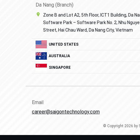
Da Nang (Branch)
Zone B and Lot A2, 5th Floor, ICT1 Building, Da N
Software Park – Software Park No. 2, Nhu Nguye
Street, Hai Chau Ward, Da Nang City, Vietnam
UNITED STATES
AUSTRALIA
SINGAPORE
Email
career@saigontechnology.com
© Copyright
2026
by 