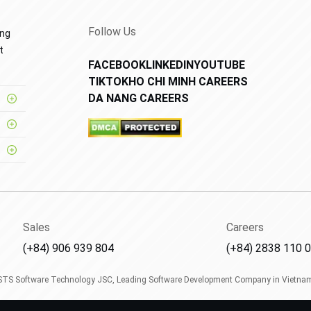
Follow Us
ang
t
FACEBOOK
LINKEDIN
YOUTUBE
TIKTOK
HO CHI MINH CAREERS
DA NANG CAREERS
Sales
Careers
(+84) 906 939 804
(+84) 2838 110 
STS Software Technology JSC, Leading Software Development Company in Vietnam.