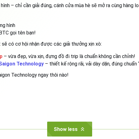
nh – chỉ cần giải đúng, cánh cửa mùa hè sẽ mở ra cùng hàng loạ
ng hình
BTC gọi tên bạn!
t sẽ có cơ hội nhận được các giải thưởng xịn xò:
mp
– vừa đẹp, vừa xịn, đựng đồ đi trip là chuẩn không cần chỉnh!
Saigon Technology
– thiết kế rộng rãi, vải dày dặn, đúng chuẩ
aigon Technology ngay thôi nào!
Show less