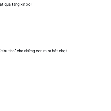
t quà tặng xịn xò!
n “cứu tinh” cho những cơn mưa bất chợt.