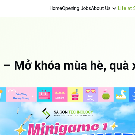
About Us
Life at
Home
Opening Jobs
Mở khóa mùa hè, quà xị