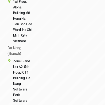
1st Floor,
Aloha
Building, 68
Hong Ha,
Tan Son Hoa
Ward, Ho Chi
Minh City,
Vietnam
Da Nang
(Branch)
Zone B and
Lot A2, 5th
Floor, ICT1
Building, Da
Nang
Software
Park –
Software