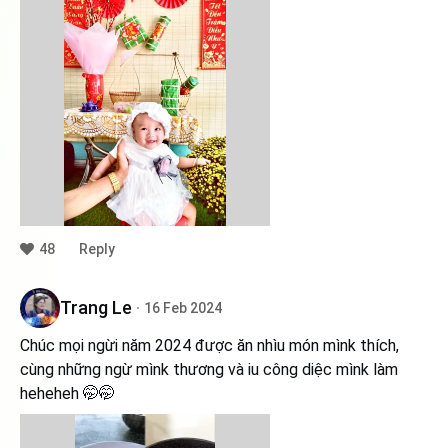
48
Reply
Trang Le
16 Feb 2024
Chúc mọi ngừi năm 2024 được ăn nhìu món mìnk thích,
cùng những ngừ mìnk thương và iu công diệc mìnk làm
heheheh 🤭🤭