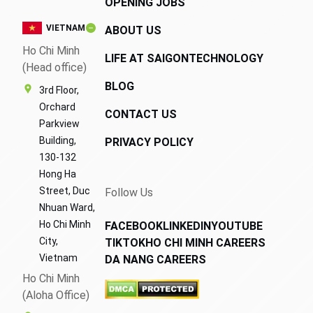
OPENING JOBS
VIETNAM
ABOUT US
Ho Chi Minh
LIFE AT SAIGONTECHNOLOGY
(Head office)
BLOG
3rd Floor,
Orchard
CONTACT US
Parkview
Building,
PRIVACY POLICY
130-132
Hong Ha
Street, Duc
Follow Us
Nhuan Ward,
Ho Chi Minh
FACEBOOK
LINKEDIN
YOUTUBE
City,
TIKTOK
HO CHI MINH CAREERS
Vietnam
DA NANG CAREERS
Ho Chi Minh
(Aloha Office)