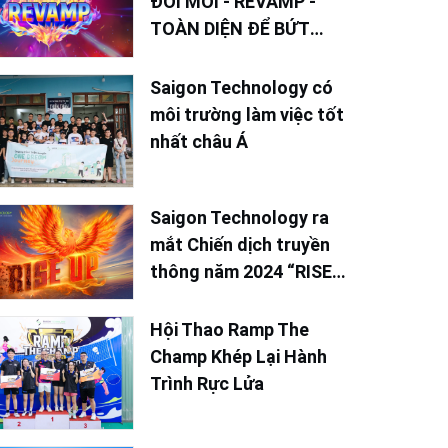
ĐỔI MỚI - REVAMP -
TOÀN DIỆN ĐỂ BỨT
PHÁ TRONG NĂM 2025
Saigon Technology có
môi trường làm việc tốt
nhất châu Á
Saigon Technology ra
mắt Chiến dịch truyền
thông năm 2024 “RISE
UP - Vươn Lên Mạnh
Mẽ”
Hội Thao Ramp The
Champ Khép Lại Hành
Trình Rực Lửa