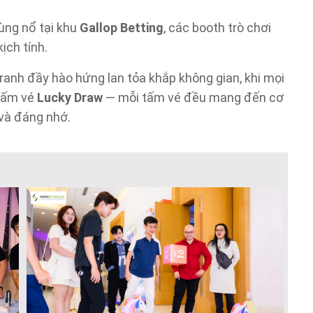
bùng nổ tại khu
Gallop Betting
, các booth trò chơi
ịch tính.
ranh đầy hào hứng lan tỏa khắp không gian, khi mọi
 tấm vé
Lucky Draw
— mỗi tấm vé đều mang đến cơ
và đáng nhớ.