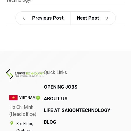
Technology!
Previous Post
Next Post
Quick Links
OPENING JOBS
VIETNAM
ABOUT US
Ho Chi Minh
LIFE AT SAIGONTECHNOLOGY
(Head office)
BLOG
3rd Floor,
Orchard