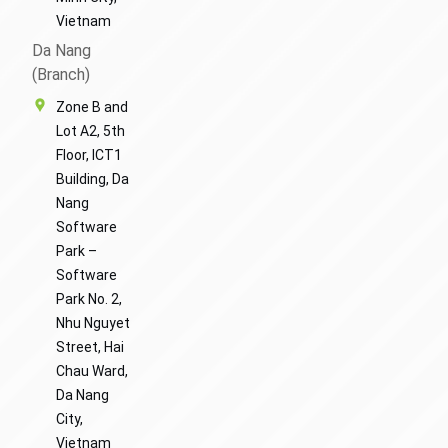
Vietnam
Da Nang
(Branch)
Zone B and
Lot A2, 5th
Floor, ICT1
Building, Da
Nang
Software
Park –
Software
Park No. 2,
Nhu Nguyet
Street, Hai
Chau Ward,
Da Nang
City,
Vietnam