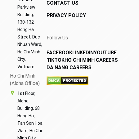
CONTACT US
Parkview
Building,
PRIVACY POLICY
130-132
Hong Ha
Street, Duc
Follow Us
Nhuan Ward,
Ho Chi Minh
FACEBOOK
LINKEDIN
YOUTUBE
City,
TIKTOK
HO CHI MINH CAREERS
Vietnam
DA NANG CAREERS
Ho Chi Minh
(Aloha Office)
1st Floor,
Aloha
Building, 68
Hong Ha,
Tan Son Hoa
Ward, Ho Chi
Minh City,