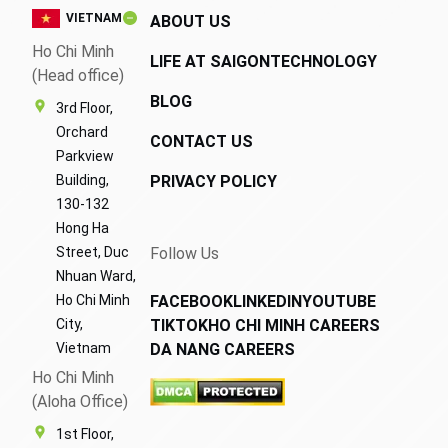
VIETNAM
ABOUT US
Ho Chi Minh
LIFE AT SAIGONTECHNOLOGY
(Head office)
BLOG
3rd Floor,
Orchard
CONTACT US
Parkview
Building,
PRIVACY POLICY
130-132
Hong Ha
Street, Duc
Follow Us
Nhuan Ward,
Ho Chi Minh
FACEBOOK
LINKEDIN
YOUTUBE
City,
TIKTOK
HO CHI MINH CAREERS
Vietnam
DA NANG CAREERS
Ho Chi Minh
(Aloha Office)
1st Floor,