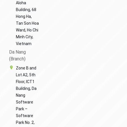
Aloha
Building, 68
Hong Ha,
Tan Son Hoa
Ward, Ho Chi
Minh City,
Vietnam
Da Nang
(Branch)
Zone B and
Lot A2, 5th
Floor, ICT1
Building, Da
Nang
Software
Park –
Software
Park No. 2,