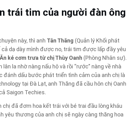
n trái tim của người đàn ông
chuyện này, thì anh
Tân Thăng
(Quản lý Khối phát
 cả dạ dày mình được no, trái tim được lấp đầy yêu
Ăn ké cơm trưa từ chị Thùy Oanh
(Phòng Nhân sự).
lân la nhờ nàng nấu hộ và rồi “rước” nàng về nhà
 đánh dấu bước phát triển tình cảm của anh chị là
hnology tại Đà Lạt, anh Thăng đã cầu hôn chị Oanh
cả Saigon Techies.
 chị đã đơm hoa kết trái với bé trai đầu lòng kháu
ình yêu thương của anh chị sẽ ngày càng thăng hoa