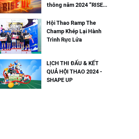
thông năm 2024 “RISE
UP - Vươn Lên Mạnh
Mẽ”
Hội Thao Ramp The
Champ Khép Lại Hành
Trình Rực Lửa
LỊCH THI ĐẤU & KẾT
QUẢ HỘI THAO 2024 -
SHAPE UP