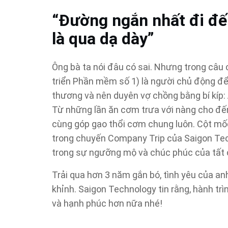
“Đường ngắn nhất đi đế
là qua dạ dày”
Ông bà ta nói đâu có sai. Nhưng trong câu 
triển Phần mềm số 1) là người chủ động để
thương và nên duyên vợ chồng bằng bí kíp:
Từ những lần ăn cơm trưa với nàng cho đến 
cùng góp gạo thổi cơm chung luôn. Cột mốc
trong chuyến Company Trip của Saigon Tec
trong sự ngưỡng mộ và chúc phúc của tất 
Trải qua hơn 3 năm gắn bó, tình yêu của anh
khỉnh. Saigon Technology tin rằng, hành tr
và hạnh phúc hơn nữa nhé!