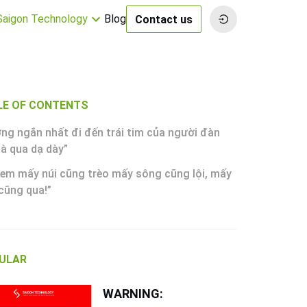
 Saigon Technology
Blog
Contact us
LE OF CONTENTS
ng ngắn nhất đi đến trái tim của người đàn
là qua dạ dày”
 em mấy núi cũng trèo mấy sông cũng lội, mấy
cũng qua!”
ULAR
WARNING: