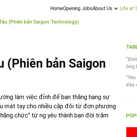
About Us
Life at
Home
Opening Jobs
 đầu (Phiên bản Saigon Technology)
TAB
u (Phiên bản Saigon
“Đườ
ông 
“Yêu
đèo 
ường làm việc đỉnh để bạn thăng hạng sự
êu mát tay cho nhiều cặp đôi từ đơn phương
hăng chức" từ ng yêu thành bạn đời trăm
POP