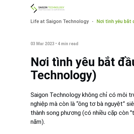
Life at Saigon Technology
Nơi tình yêu bắt
03 Mar 2023
•
4
min read
Nơi tình yêu bắt đầ
Technology)
Saigon Technology không chỉ có môi tr
nghiệp mà còn là “ông tơ bà nguyệt” si
thành song phương (có nhiều cặp còn "t
năm).