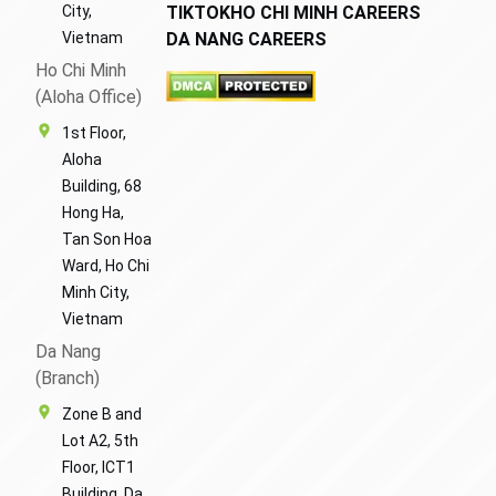
City,
TIKTOK
HO CHI MINH CAREERS
Vietnam
DA NANG CAREERS
Ho Chi Minh
(Aloha Office)
1st Floor,
Aloha
Building, 68
Hong Ha,
Tan Son Hoa
Ward, Ho Chi
Minh City,
Vietnam
Da Nang
(Branch)
Zone B and
Lot A2, 5th
Floor, ICT1
Building, Da