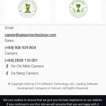
Email
career@saigontechnology.com
Sales
(+84) 906 939 804
Careers
(+84) 2838 110 001
Ho Chi Minh Careers
Da Nang Careers
© Copyright
2026
by STS Software Technology JSC, Leading Software
Development Company in Vietnam. All Rights Reserved.
We use cookies to ensure that we give you the best experience on our website.
If you continue to use this site we will assume that you are happy with it.