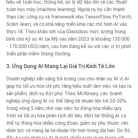
hiểu về toán học, thống kê, xử lý dữ liệu lớn và các thuật
toán học máy (machine learning). Ngoài ra, họ cần thành
thạo các công cụ và framework như TensorFlow, PyTorch,
Scikit-learn, và có khả năng triển khai các mô hình AI vào
thực tế. Theo khảo sát của Glassdoor, mức lương trung
bình cho kỹ sư AI tại Mỹ vào năm 2023 là khoảng 130.000
- 170.000 USD/năm, cao hơn đáng kể so với các vị trí phát
triển phần mềm thông thường.
3. Ứng Dụng AI Mang Lại Giá Trị Kinh Tế Lớn
Doanh nghiệp sẵn sàng trả lương cao cho nhân sự AI vì AI
giúp họ tối ưu hóa chi phí, tăng hiệu suất làm việc và tạo ra
sản phẩm, dịch vụ đột phá. Theo McKinsey, các doanh
nghiệp ứng dụng AI có thể tăng lợi nhuận lên tới 20-30%
trong vòng 5 năm, nhờ vào việc tự động hóa nhiều quy
trình và tối ưu hóa phân tích dữ liệu. Một hệ thống AI có
thể tự động hóa nhiều công đoạn, giảm sự phụ thuộc vào
nhân lực và mang lại lợi nhuận lớn hơn trong dài hạn. Do đó,
đầu tư vào nhân sự AI là một chiến lược quan trọng với