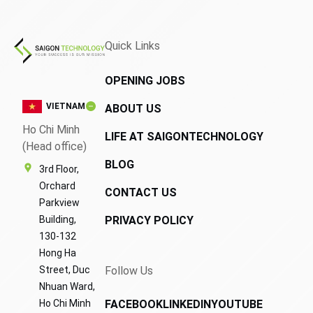
Quick Links
OPENING JOBS
VIETNAM
ABOUT US
Ho Chi Minh
LIFE AT SAIGONTECHNOLOGY
(Head office)
BLOG
3rd Floor,
Orchard
CONTACT US
Parkview
Building,
PRIVACY POLICY
130-132
Hong Ha
Street, Duc
Follow Us
Nhuan Ward,
Ho Chi Minh
FACEBOOK
LINKEDIN
YOUTUBE