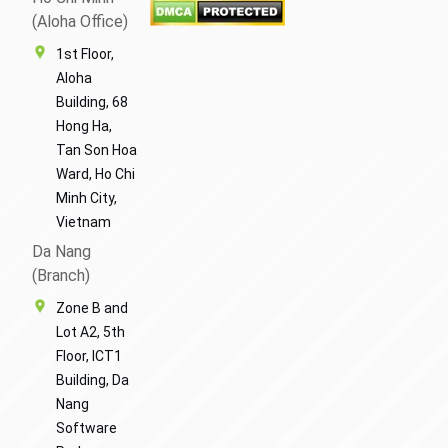
(Aloha Office)
1st Floor,
Aloha
Building, 68
Hong Ha,
Tan Son Hoa
Ward, Ho Chi
Minh City,
Vietnam
Da Nang
(Branch)
Zone B and
Lot A2, 5th
Floor, ICT1
Building, Da
Nang
Software