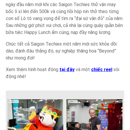
ngày đầu năm mới khi các Saigon Techies thử vận may
bốc lì xì lên đến 500k và cùng hồi hộp nín thở theo từng
con số Lô tô vang vọng để tìm ra “đại sứ vận đỏ” của năm.
Sau những giờ phút vui chơi, cả nhà lại cùng quây quần bên
bữa tiệc Happy Lunch ấm cúng, nạp đầy năng lượng.
Chúc tất cả Saigon Techies một năm mới sức khỏe dồi
dào, đánh đâu thắng đó, sự nghiệp thăng hoa “Beyond”
như mong đợi!
Xem thêm hình hoạt động
tại đây
và một
chiếc reel
sôi
động nhé!