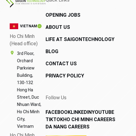
OPENING JOBS
VIETNAM
ABOUT US
Ho Chi Minh
LIFE AT SAIGONTECHNOLOGY
(Head office)
BLOG
3rd Floor,
Orchard
CONTACT US
Parkview
Building,
PRIVACY POLICY
130-132
Hong Ha
Street, Duc
Follow Us
Nhuan Ward,
Ho Chi Minh
FACEBOOK
LINKEDIN
YOUTUBE
City,
TIKTOK
HO CHI MINH CAREERS
Vietnam
DA NANG CAREERS
Ho Chi Minh