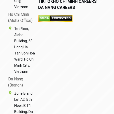
City,
TIKTOK
HO CHI MINH CAREERS
Vietnam
DA NANG CAREERS
Ho Chi Minh
(Aloha Office)
1st Floor,
Aloha
Building, 68
Hong Ha,
Tan Son Hoa
Ward, Ho Chi
Minh City,
Vietnam
Da Nang
(Branch)
Zone B and
Lot A2, 5th
Floor, ICT1
Building, Da