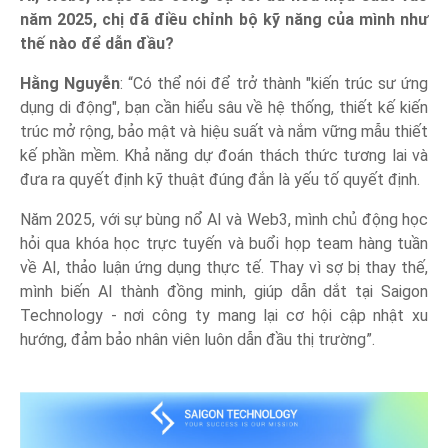
năm 2025, chị đã điều chỉnh bộ kỹ năng của mình như
thế nào để dẫn đầu?
Hằng Nguyễn
: “Có thể nói để trở thành "kiến trúc sư ứng
dụng di động", bạn cần hiểu sâu về hệ thống, thiết kế kiến
trúc mở rộng, bảo mật và hiệu suất và nắm vững mẫu thiết
kế phần mềm. Khả năng dự đoán thách thức tương lai và
đưa ra quyết định kỹ thuật đúng đắn là yếu tố quyết định.
Năm 2025, với sự bùng nổ AI và Web3, mình chủ động học
hỏi qua khóa học trực tuyến và buổi họp team hàng tuần
về AI, thảo luận ứng dụng thực tế. Thay vì sợ bị thay thế,
mình biến AI thành đồng minh, giúp dẫn dắt tại Saigon
Technology - nơi công ty mang lại cơ hội cập nhật xu
hướng, đảm bảo nhân viên luôn dẫn đầu thị trường”.