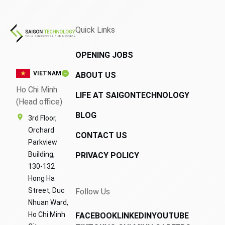
Quick Links
OPENING JOBS
VIETNAM
ABOUT US
Ho Chi Minh
LIFE AT SAIGONTECHNOLOGY
(Head office)
BLOG
3rd Floor,
Orchard
CONTACT US
Parkview
Building,
PRIVACY POLICY
130-132
Hong Ha
Street, Duc
Follow Us
Nhuan Ward,
Ho Chi Minh
FACEBOOK
LINKEDIN
YOUTUBE