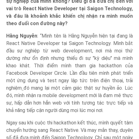
sự nghiệp của mình không? Điều gì đã đưa chị đến với
vai trò React Native Developer tại Saigon Technology,
và đâu là khoảnh khắc khiến chị nhận ra mình muốn
theo đuổi con đường này?
Hằng Nguyễn
: “Mình tên là Hằng Nguyễn hiện tại đang là
React Native Developer tại Saigon Technology. Mình bắt
đầu sự nghiệp từ web development, nơi mà mọi thứ
dường như ổn định nhưng thiếu đi sự "kỳ diệu" mà mình
khao khát. Thời điểm mình tham gia hackathon của
Facebook Developer Circle. Lần đầu tiên mình phát triển
một ứng dụng và test ngay lập tức trên điện thoại, trải
nghiệm
đó mang lại một cảm giác thật sự huyền ảo. Lúc
đó, mình nhận ra mobile development mới là đam mê thực
sự, hấp dẫn hơn hẳn web với tính tương tác trực tiếp và
khả năng tiếp cận người dùng mọi lúc mọi nơi.
Ngay sau khi cuộc thi hackathon kết thúc, mình quyết tâm
chuyển hướng sang React Native. Và may mắn thay, duyên
số đã đưa mình đến Saigon Technology. Chỉ sau một ngày