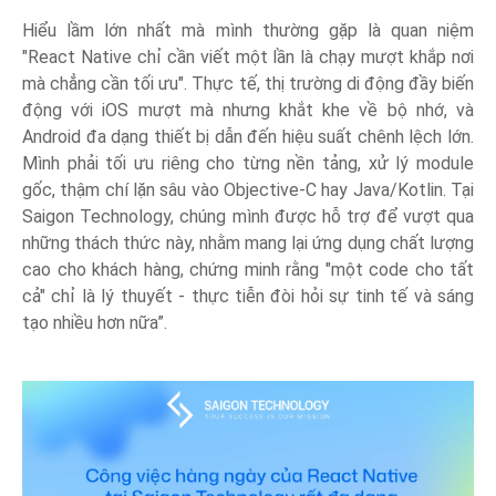
Hiểu lầm lớn nhất mà mình thường gặp là quan niệm
"React Native chỉ cần viết một lần là chạy mượt khắp nơi
mà chẳng cần tối ưu". Thực tế, thị trường di động đầy biến
động với iOS mượt mà nhưng khắt khe về bộ nhớ, và
Android đa dạng thiết bị dẫn đến hiệu suất chênh lệch lớn.
Mình phải tối ưu riêng cho từng nền tảng, xử lý module
gốc, thậm chí lặn sâu vào Objective-C hay Java/Kotlin. Tại
Saigon Technology, chúng mình được hỗ trợ để vượt qua
những thách thức này, nhằm mang lại ứng dụng chất lượng
cao cho khách hàng, chứng minh rằng "một code cho tất
cả" chỉ là lý thuyết - thực tiễn đòi hỏi sự tinh tế và sáng
tạo nhiều hơn nữa”.