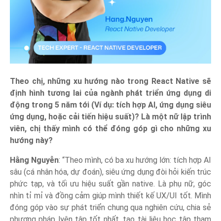
Theo chị, những xu hướng nào trong React Native sẽ
định hình tương lai của ngành phát triển ứng dụng di
động trong 5 năm tới (Ví dụ: tích hợp AI, ứng dụng siêu
ứng dụng, hoặc cải tiến hiệu suất)? Là một nữ lập trình
viên, chị thấy mình có thể đóng góp gì cho những xu
hướng này?
Hằng Nguyễn
: “Theo mình, có ba xu hướng lớn: tích hợp AI
sâu (cá nhân hóa, dự đoán), siêu ứng dụng đòi hỏi kiến trúc
phức tạp, và tối ưu hiệu suất gần native. Là phụ nữ, góc
nhìn tỉ mỉ và đồng cảm giúp mình thiết kế UX/UI tốt. Mình
đóng góp vào sự phát triển chung qua nghiên cứu, chia sẻ
phương pháp lyện tập tốt nhất, tạo tài liệu học tập tham