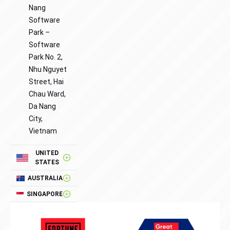
Nang
Software
Park –
Software
Park No. 2,
Nhu Nguyet
Street, Hai
Chau Ward,
Da Nang
City,
Vietnam
UNITED
STATES
AUSTRALIA
SINGAPORE