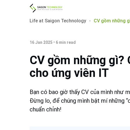
Life at Saigon Technology
CV gồm những gì
16 Jan 2025
•
6
min read
CV gồm những gì? 
cho ứng viên IT
Bạn có bao giờ thấy CV của mình như m
Đừng lo, để chúng mình bật mí những “c
chuẩn chỉnh!