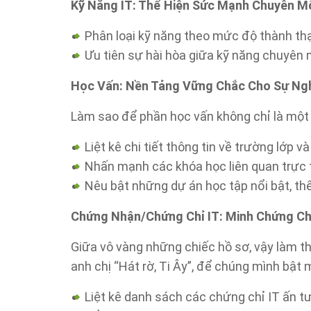
Kỹ Năng IT: Thể Hiện Sức Mạnh Chuyên M
Phân loại kỹ năng theo mức độ thành th
Ưu tiên sự hài hòa giữa kỹ năng chuyê
Học Vấn: Nền Tảng Vững Chắc Cho Sự Ngh
Làm sao để phần học vấn không chỉ là một
Liệt kê chi tiết thông tin về trường lớp 
Nhấn mạnh các khóa học liên quan trực t
Nêu bật những dự án học tập nổi bật, th
Chứng Nhận/Chứng Chỉ IT: Minh Chứng C
Giữa vô vàng những chiếc hồ sơ, vậy làm t
anh chị “Hát rờ, Ti Ây”, để chúng mình bật 
Liệt kê danh sách các chứng chỉ IT ấn t