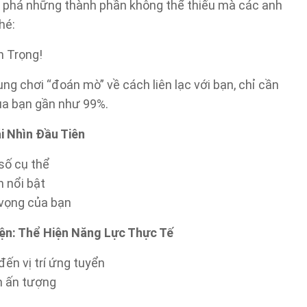
 phá những thành phần không thể thiếu mà các anh
nhé:
n Trọng!
g chơi “đoán mò” về cách liên lạc với bạn, chỉ cần
của bạn gần như 99%.
i Nhìn Đầu Tiên
số cụ thể
h nổi bật
 vọng của bạn
ện: Thể Hiện Năng Lực Thực Tế
đến vị trí ứng tuyển
h ấn tượng