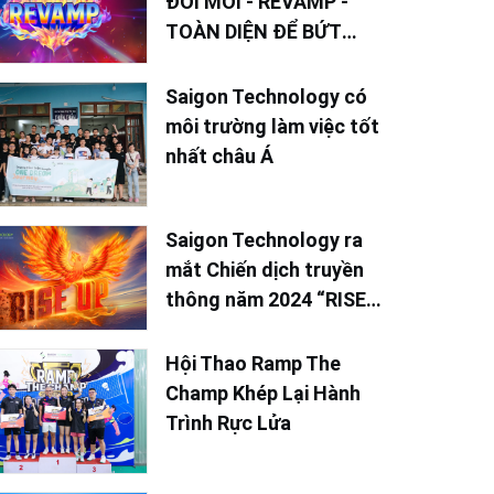
ĐỔI MỚI - REVAMP -
TOÀN DIỆN ĐỂ BỨT
PHÁ TRONG NĂM 2025
Saigon Technology có
môi trường làm việc tốt
nhất châu Á
Saigon Technology ra
mắt Chiến dịch truyền
thông năm 2024 “RISE
UP - Vươn Lên Mạnh
Mẽ”
Hội Thao Ramp The
Champ Khép Lại Hành
Trình Rực Lửa