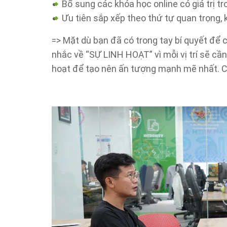
Bổ sung các khóa học online có giá trị t
Ưu tiên sắp xếp theo thứ tự quan trọng, 
=> Mặt dù bạn đã có trong tay bí quyết để
nhắc về “SỰ LINH HOẠT” vì mỗi vị trí sẽ cầ
hoạt để tạo nên ấn tượng mạnh mẽ nhất. C