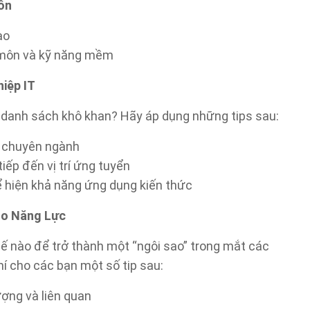
ôn
ạo
n môn và kỹ năng mềm
iệp IT
 danh sách khô khan? Hãy áp dụng những tips sau:
và chuyên ngành
iếp đến vị trí ứng tuyển
ể hiện khả năng ứng dụng kiến thức
ho Năng Lực
hế nào để trở thành một “ngôi sao” trong mắt các
mí cho các bạn một số tip sau:
ượng và liên quan