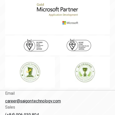
Email
career@saigontechnology.com
Sales
(+84) 906 939 804