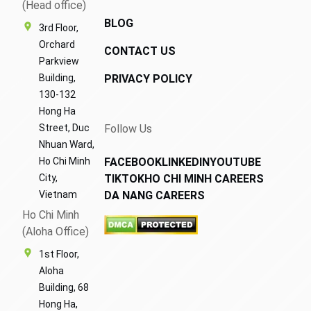
(Head office)
BLOG
3rd Floor,
Orchard
CONTACT US
Parkview
Building,
PRIVACY POLICY
130-132
Hong Ha
Street, Duc
Follow Us
Nhuan Ward,
Ho Chi Minh
FACEBOOK
LINKEDIN
YOUTUBE
City,
TIKTOK
HO CHI MINH CAREERS
Vietnam
DA NANG CAREERS
Ho Chi Minh
(Aloha Office)
1st Floor,
Aloha
Building, 68
Hong Ha,