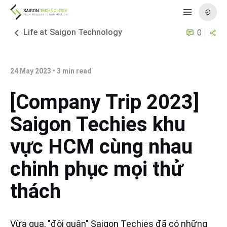
Life at Saigon Technology
0
24 May 2023
•
3
min read
[Company Trip 2023]
Saigon Techies khu
vực HCM cùng nhau
chinh phục mọi thử
thách
Vừa qua, "đội quân" Saigon Techies đã có những