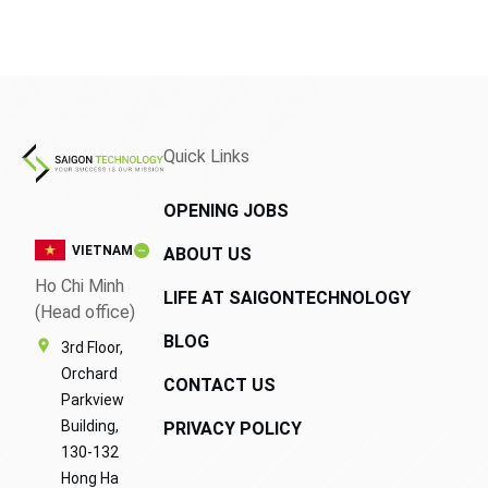
Quick Links
OPENING JOBS
VIETNAM
ABOUT US
Ho Chi Minh
LIFE AT SAIGONTECHNOLOGY
(Head office)
BLOG
3rd Floor,
Orchard
CONTACT US
Parkview
Building,
PRIVACY POLICY
130-132
Hong Ha