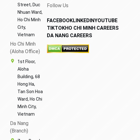
Street, Duc
Follow Us
Nhuan Ward,
Ho Chi Minh
FACEBOOK
LINKEDIN
YOUTUBE
City,
TIKTOK
HO CHI MINH CAREERS
Vietnam
DA NANG CAREERS
Ho Chi Minh
(Aloha Office)
1st Floor,
Aloha
Building, 68
Hong Ha,
Tan Son Hoa
Ward, Ho Chi
Minh City,
Vietnam
Da Nang
(Branch)