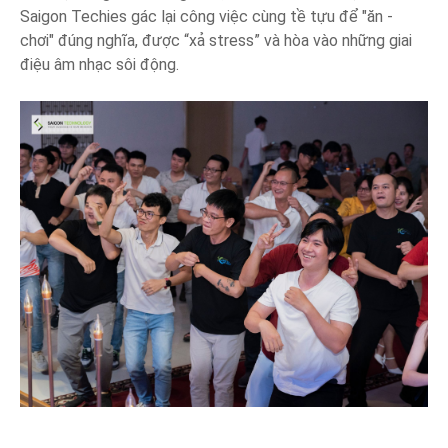
Saigon Techies gác lại công việc cùng tề tựu để "ăn -
chơi" đúng nghĩa, được “xả stress” và hòa vào những giai
điệu âm nhạc sôi động.