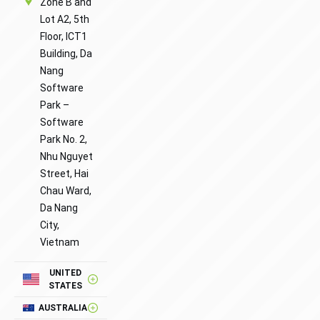
Zone B and
Lot A2, 5th
Floor, ICT1
Building, Da
Nang
Software
Park –
Software
Park No. 2,
Nhu Nguyet
Street, Hai
Chau Ward,
Da Nang
City,
Vietnam
UNITED
STATES
AUSTRALIA