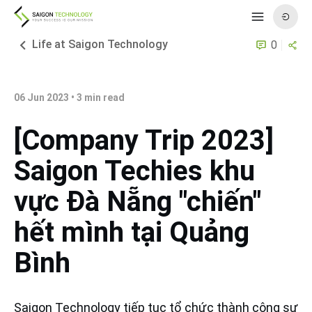
Life at Saigon Technology
0
06 Jun 2023
•
3
min read
[Company Trip 2023]
Saigon Techies khu
vực Đà Nẵng "chiến"
hết mình tại Quảng
Bình
Saigon Technology tiếp tục tổ chức thành công sự