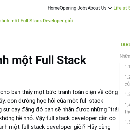
About Us
Life at
Home
Opening Jobs
thành một Full Stack Developer giỏi
TAB
nh một Full Stack
Nhữn
1.
1.
củ
 cho bạn thấy một bức tranh toàn diện về công
1.
hấy, con đường học hỏi của một full stack
1.
g sự cay đắng đó bạn sẽ nhận được những “trái
th
hông hề nhỏ. Vậy full stack developer cần có
1.
ành một full stack developer giỏi? Hãy cùng