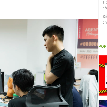
1.
cô
Đi
ch
POP