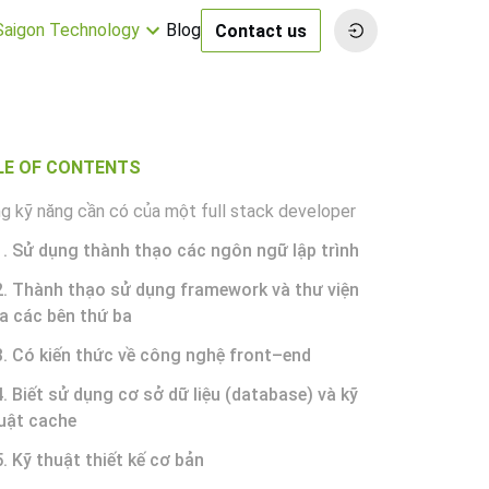
 Saigon Technology
Blog
Contact us
LE OF CONTENTS
g kỹ năng cần có của một full stack developer
1. Sử dụng thành thạo các ngôn ngữ lập trình
2. Thành thạo sử dụng framework và thư viện
a các bên thứ ba
3. Có kiến thức về công nghệ front–end
4. Biết sử dụng cơ sở dữ liệu (database) và kỹ
uật cache
5. Kỹ thuật thiết kế cơ bản